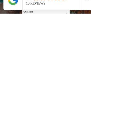
Vuoi mangiare al Ladybug?
Appena arrivi...
L'APERITIVO LO
OFFRIAMO NOI!
Ti basterà fare uno screenshot a
questa schermata e mostrarla in
cassa al momento del tuo arrivo.