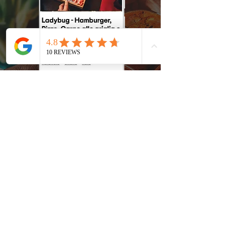
Vuoi mangiare al Ladybug?
Appena arrivi...
L'APERITIVO LO
OFFRIAMO NOI!