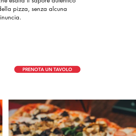
che esalta il sapore autentico
della pizza, senza alcuna
rinuncia.
PRENOTA UN TAVOLO