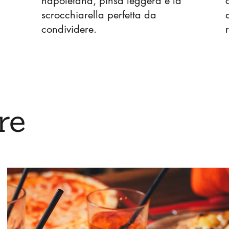
napoletana, pinsa leggera e la
scrocchiarella perfetta da
condividere.
re