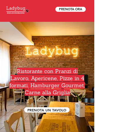
PRENOTA ORA
Ristorante con Pranzi di
Lavoro, Apericene, Pizze in 4
formati, Hamburger Gourmet,
Carne alla Griglia
PRENOTA UN TAVOLO