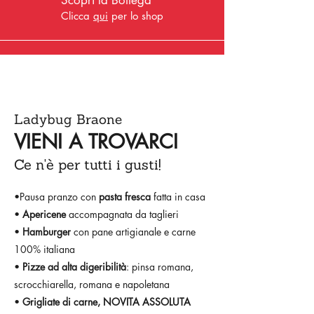
Scopri la Bottega
Clicca
qui
per lo shop
Ladybug Braone
VIENI A TROVARCI
Ce n'è per tutti i gusti!
•Pausa pranzo con
pasta fresca
fatta in casa
•
Apericene
accompagnata da taglieri
•
Hamburger
con pane artigianale e carne
100% italiana
•
Pizze ad alta digeribilità
: pinsa romana,
scrocchiarella, romana e napoletana
•
Grigliate di carne, NOVITA ASSOLUTA