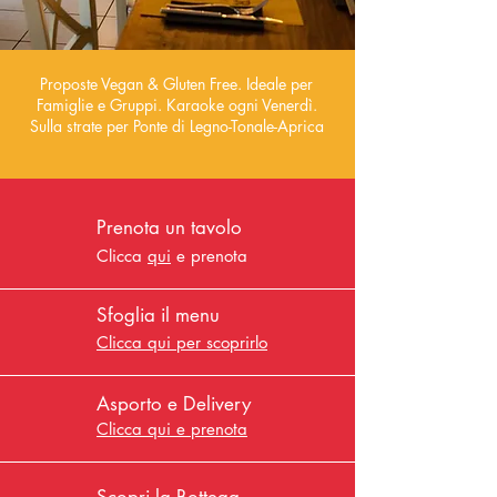
Proposte Vegan & Gluten Free. Ideale per
Famiglie e Gruppi. Karaoke ogni Venerdì.
Sulla strate per Ponte di Legno-Tonale-Aprica
Prenota un tavolo
Clicca
qui
e prenota
Sfoglia il menu
Clicca qui per scoprirlo
Asporto e Delivery
Clicca qui e prenota